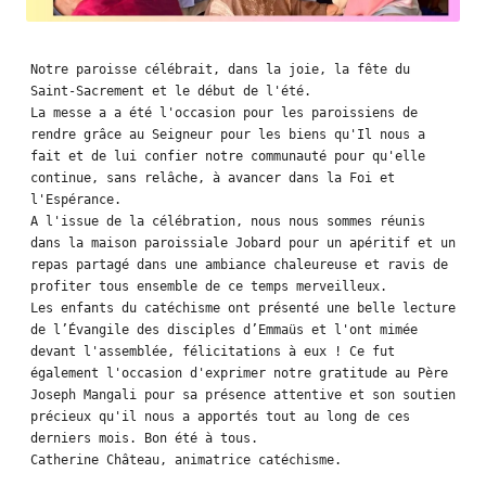
H
a
Notre paroisse célébrait, dans la joie, la fête du 
u
Saint-Sacrement et le début de l'été.

La messe a a été l'occasion pour les paroissiens de 
t
rendre grâce au Seigneur pour les biens qu'Il nous a 
fait et de lui confier notre communauté pour qu'elle 
s
continue, sans relâche, à avancer dans la Foi et 
d
l'Espérance.

A l'issue de la célébration, nous nous sommes réunis 
u
dans la maison paroissiale Jobard pour un apéritif et un 
repas partagé dans une ambiance chaleureuse et ravis de 
S
profiter tous ensemble de ce temps merveilleux.

Les enfants du catéchisme ont présenté une belle lecture 
u
de l’Évangile des disciples d’Emmaüs et l'ont mimée 
z
devant l'assemblée, félicitations à eux ! Ce fut 
également l'occasion d'exprimer notre gratitude au Père 
o
Joseph Mangali pour sa présence attentive et son soutien 
précieux qu'il nous a apportés tout au long de ces 
n
derniers mois. Bon été à tous.
