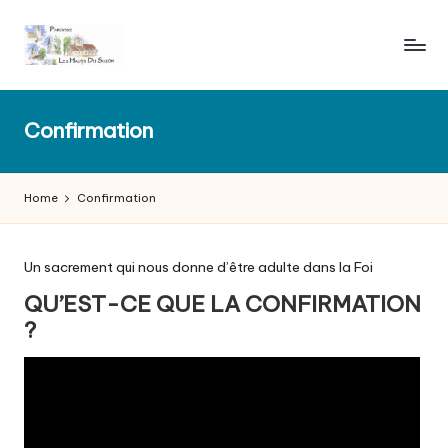
Skip
to
P
content
a
Confirmation
r
o
Home
Confirmation
i
s
Un sacrement qui nous donne d’être adulte dans la Foi
s
QU’EST-CE QUE LA CONFIRMATION
e
?
l
e
s