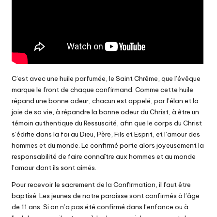
H
a
u
t
s
C’est avec une huile parfumée, le Saint Chrême, que l’évêque
d
marque le front de chaque confirmand. Comme cette huile
répand une bonne odeur, chacun est appelé, par l’élan et la
u
joie de sa vie, à répandre la bonne odeur du Christ, à être un
S
témoin authentique du Ressuscité, afin que le corps du Christ
s’édifie dans la foi au Dieu, Père, Fils et Esprit, et l’amour des
u
hommes et du monde. Le confirmé porte alors joyeusement la
z
responsabilité de faire connaître aux hommes et au monde
l’amour dont ils sont aimés.
o
Pour recevoir le sacrement de la Confirmation, il faut être
n
baptisé. Les jeunes de notre paroisse sont confirmés à l’âge
de 11 ans. Si on n’a pas été confirmé dans l’enfance ou à