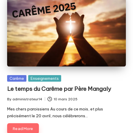
Posted
Carême
Enseignements
in
Le temps du Carême par Père Mangaly
By
administrateur14
10 mars 2025
Posted
by
Mes chers paroissiens Au cours de ce mois, et plus
précisément le 20 avril, nous célébrerons…
Read More