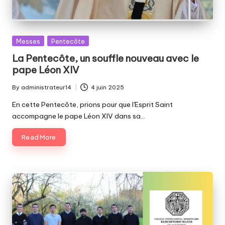
Posted
Messes
Pentecôte
in
La Pentecôte, un souffle nouveau avec le
pape Léon XIV
By
administrateur14
4 juin 2025
Posted
by
En cette Pentecôte, prions pour que l'Esprit Saint
accompagne le pape Léon XIV dans sa…
Read More