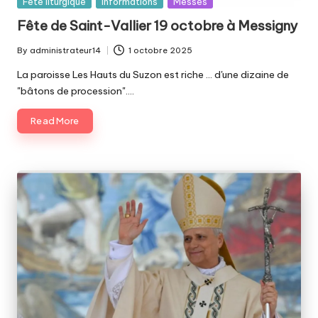
Posted
Fête liturgique
Informations
Messes
in
Fête de Saint-Vallier 19 octobre à Messigny
By
administrateur14
1 octobre 2025
Posted
by
La paroisse Les Hauts du Suzon est riche ... d'une dizaine de
"bâtons de procession".…
Read More