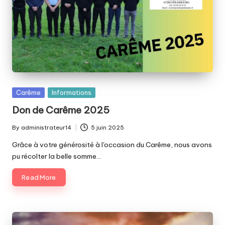
Posted
Carême
Informations
in
Don de Carême 2025
By
administrateur14
5 juin 2025
Posted
by
Grâce à votre générosité à l'occasion du Carême, nous avons
pu récolter la belle somme…
Read More