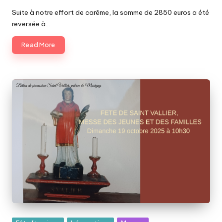
H
by
Suite à notre effort de carême, la somme de 2850 euros a été
a
reversée à…
u
Read More
t
s
d
u
S
u
z
o
n