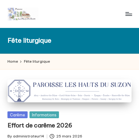
Skip
to
P
content
a
Fête liturgique
r
o
Home
Fête liturgique
i
s
s
e
l
Posted
Carême
Informations
e
in
Effort de carême 2026
s
By
administrateur14
25 mars 2026
Posted